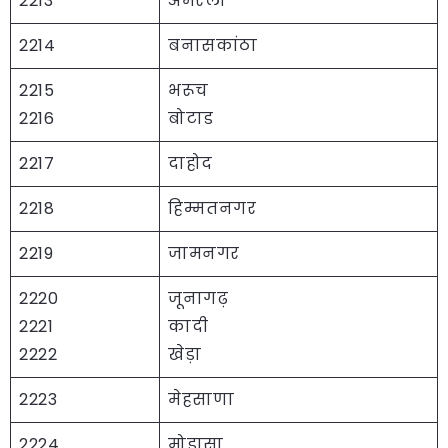
2213
अमरेली
2214
बनासकांठा
2215
भरूच
2216
बोटाड
2217
दाहोद
2218
हिम्मतनगर
2219
जामनगर
2220
जूनागढ़
2221
कादी
2222
खेड़ा
2223
मेहसाणा
2224
मोडासा