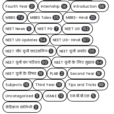
Fourth Year
21
Internship
14
Introduction
66
MBBS
74
MBBS Tales
25
MBBS- Hindi
23
NEET News
5
NEET PG
7
NEET UG
152
NEET UG Updates
54
NEET UG- Hindi
107
NEET नीट यूजी काउंसलिंग
3
NEET यूजी अपडेट
55
NEET यूजी का परिचय
60
NEET यूजी के लिए सुझाव
64
NEET यूजी के विषय
19
PLAB
2
Second Year
18
Subjects
19
Third Year
19
Tips and Tricks
88
Uncategorized
11
USMLE
13
एम.बी.बी.एस
5
मेडिकल कॉलेजों
2