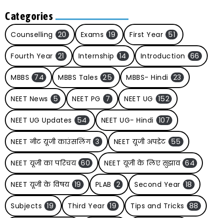
Categories
Counselling
20
Exams
19
First Year
51
Fourth Year
21
Internship
14
Introduction
66
MBBS
74
MBBS Tales
25
MBBS- Hindi
23
NEET News
5
NEET PG
7
NEET UG
152
NEET UG Updates
54
NEET UG- Hindi
107
NEET नीट यूजी काउंसलिंग
3
NEET यूजी अपडेट
55
NEET यूजी का परिचय
60
NEET यूजी के लिए सुझाव
64
NEET यूजी के विषय
19
PLAB
2
Second Year
18
Subjects
19
Third Year
19
Tips and Tricks
88