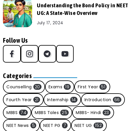
Understanding the Bond Policy in NEET
UG: A State-Wise Overview
July 17, 2024
Follow Us
Categories
Counselling
20
Exams
19
First Year
51
Fourth Year
21
Internship
14
Introduction
66
MBBS
74
MBBS Tales
25
MBBS- Hindi
23
NEET News
5
NEET PG
7
NEET UG
152